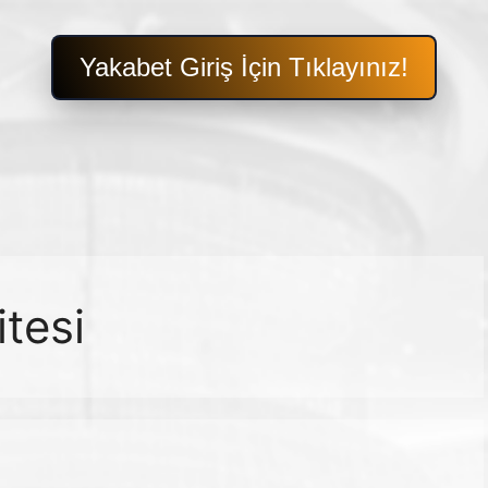
Yakabet Giriş İçin Tıklayınız!
tesi