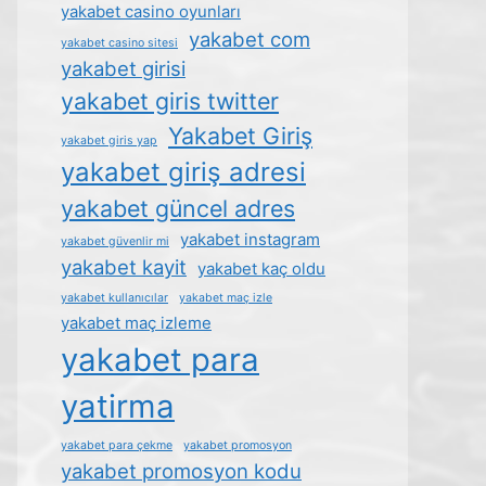
yakabet casino oyunları
yakabet com
yakabet casino sitesi
yakabet girisi
yakabet giris twitter
Yakabet Giriş
yakabet giris yap
yakabet giriş adresi
yakabet güncel adres
yakabet instagram
yakabet güvenlir mi
yakabet kayit
yakabet kaç oldu
yakabet kullanıcılar
yakabet maç izle
yakabet maç izleme
yakabet para
yatirma
yakabet para çekme
yakabet promosyon
yakabet promosyon kodu