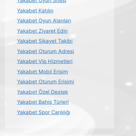
Yakabet Oyun Sitesi
Yakabet Katılın
Yakabet Oyun Alanları
Yakabet Ziyaret Edin
Yakabet Şikayet Takibi
Yakabet Oturum Adresi
Yakabet Vip Hizmetleri
Yakabet Mobil Erişim
Yakabet Oturum Erişimi
Yakabet Özel Destek
Yakabet Bahis Türleri
Yakabet Spor Canlılığı