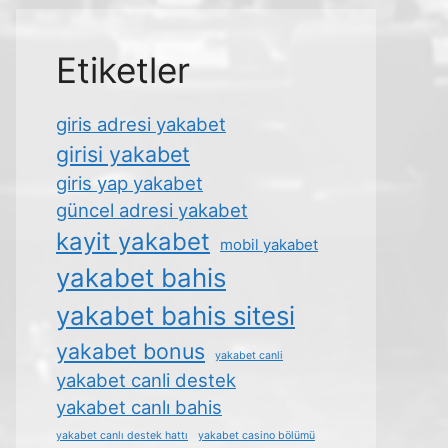
Etiketler
giris adresi yakabet
girisi yakabet
giris yap yakabet
güncel adresi yakabet
kayit yakabet
mobil yakabet
yakabet bahis
yakabet bahis sitesi
yakabet bonus
yakabet canli
yakabet canli destek
yakabet canlı bahis
yakabet canlı destek hattı
yakabet casino bölümü