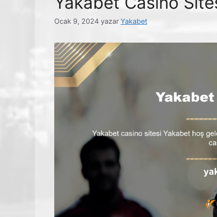
Yakabet Casino Site
Ocak 9, 2024
yazar
Yakabet