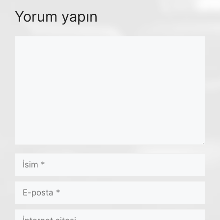
Yorum yapın
Yorum
İsim
E-
posta
İnternet