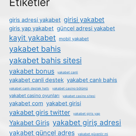
Etiketler
girisi yakabet
giris adresi yakabet
giris yap yakabet
güncel adresi yakabet
kayit yakabet
mobil yakabet
yakabet bahis
yakabet bahis sitesi
yakabet bonus
yakabet canli
yakabet canli destek
yakabet canlı bahis
yakabet canlı destek hattı
yakabet casino bölümü
yakabet casino oyunları
yakabet casino sitesi
yakabet com
yakabet girisi
yakabet giris twitter
yakabet giris yap
yakabet giriş adresi
Yakabet Giriş
yakabet güncel adres
yakabet güvenlir mi