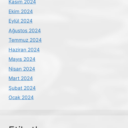
Kasım 2024
Ekim 2024
Eylül 2024
Ağustos 2024
Temmuz 2024
Haziran 2024
Mayıs 2024
Nisan 2024
Mart 2024
Şubat 2024
Ocak 2024