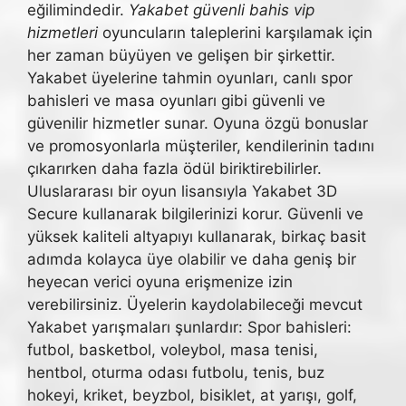
eğilimindedir.
Yakabet güvenli bahis vip
hizmetleri
oyuncuların taleplerini karşılamak için
her zaman büyüyen ve gelişen bir şirkettir.
Yakabet üyelerine tahmin oyunları, canlı spor
bahisleri ve masa oyunları gibi güvenli ve
güvenilir hizmetler sunar. Oyuna özgü bonuslar
ve promosyonlarla müşteriler, kendilerinin tadını
çıkarırken daha fazla ödül biriktirebilirler.
Uluslararası bir oyun lisansıyla Yakabet 3D
Secure kullanarak bilgilerinizi korur. Güvenli ve
yüksek kaliteli altyapıyı kullanarak, birkaç basit
adımda kolayca üye olabilir ve daha geniş bir
heyecan verici oyuna erişmenize izin
verebilirsiniz. Üyelerin kaydolabileceği mevcut
Yakabet yarışmaları şunlardır: Spor bahisleri:
futbol, ​​basketbol, ​​voleybol, masa tenisi,
hentbol, ​​oturma odası futbolu, tenis, buz
hokeyi, kriket, beyzbol, bisiklet, at yarışı, golf,