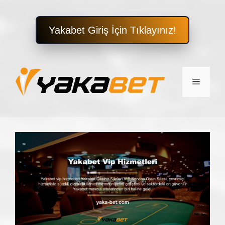
Yakabet Giriş İçin Tıklayınız!
İçeriğe
atla
Menü