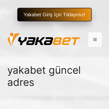
Yakabet Giriş İçin Tıklayınız!
İçeriğe
atla
Menü
yakabet güncel
adres