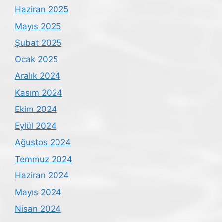
Haziran 2025
Mayıs 2025
Şubat 2025
Ocak 2025
Aralık 2024
Kasım 2024
Ekim 2024
Eylül 2024
Ağustos 2024
Temmuz 2024
Haziran 2024
Mayıs 2024
Nisan 2024