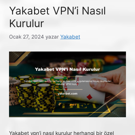
Yakabet VPN’i Nasıl
Kurulur
Ocak 27, 2024
yazar
Yakabet
Yakabet vpn’i nasıl kurulur herhangi bir özel