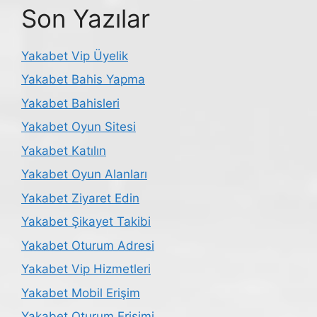
Son Yazılar
Yakabet Vip Üyelik
Yakabet Bahis Yapma
Yakabet Bahisleri
Yakabet Oyun Sitesi
Yakabet Katılın
Yakabet Oyun Alanları
Yakabet Ziyaret Edin
Yakabet Şikayet Takibi
Yakabet Oturum Adresi
Yakabet Vip Hizmetleri
Yakabet Mobil Erişim
Yakabet Oturum Erişimi