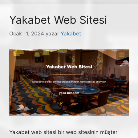
Yakabet Web Sitesi
Ocak 11, 2024
yazar
Yakabet
Yakabet web sitesi bir web sitesinin müşteri