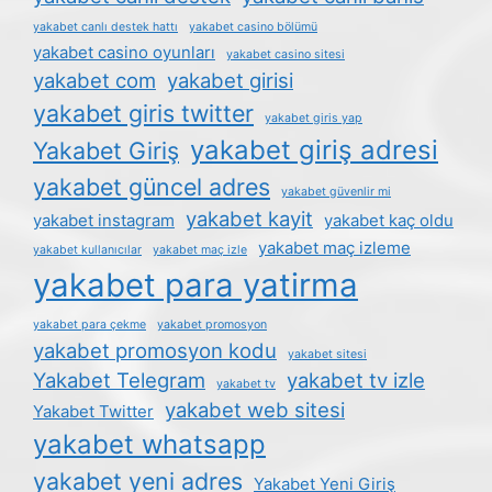
yakabet canlı destek hattı
yakabet casino bölümü
yakabet casino oyunları
yakabet casino sitesi
yakabet com
yakabet girisi
yakabet giris twitter
yakabet giris yap
yakabet giriş adresi
Yakabet Giriş
yakabet güncel adres
yakabet güvenlir mi
yakabet kayit
yakabet instagram
yakabet kaç oldu
yakabet maç izleme
yakabet kullanıcılar
yakabet maç izle
yakabet para yatirma
yakabet para çekme
yakabet promosyon
yakabet promosyon kodu
yakabet sitesi
Yakabet Telegram
yakabet tv izle
yakabet tv
yakabet web sitesi
Yakabet Twitter
yakabet whatsapp
yakabet yeni adres
Yakabet Yeni Giriş