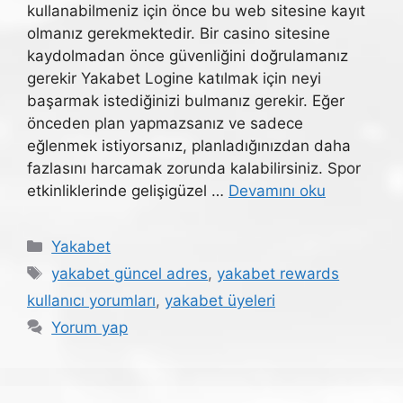
kullanabilmeniz için önce bu web sitesine kayıt
olmanız gerekmektedir. Bir casino sitesine
kaydolmadan önce güvenliğini doğrulamanız
gerekir Yakabet Logine katılmak için neyi
başarmak istediğinizi bulmanız gerekir. Eğer
önceden plan yapmazsanız ve sadece
eğlenmek istiyorsanız, planladığınızdan daha
fazlasını harcamak zorunda kalabilirsiniz. Spor
etkinliklerinde gelişigüzel …
Devamını oku
Kategoriler
Yakabet
Etiketler
yakabet güncel adres
,
yakabet rewards
kullanıcı yorumları
,
yakabet üyeleri
Yorum yap