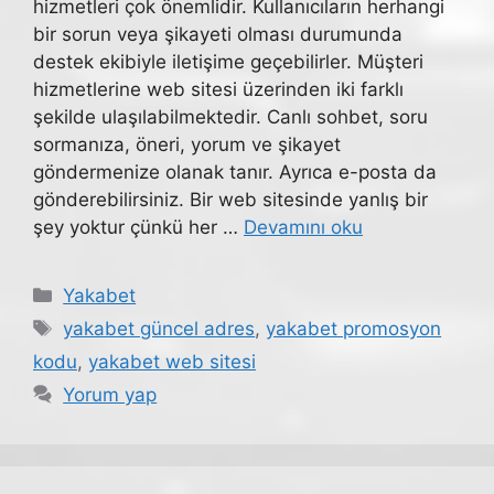
hizmetleri çok önemlidir. Kullanıcıların herhangi
bir sorun veya şikayeti olması durumunda
destek ekibiyle iletişime geçebilirler. Müşteri
hizmetlerine web sitesi üzerinden iki farklı
şekilde ulaşılabilmektedir. Canlı sohbet, soru
sormanıza, öneri, yorum ve şikayet
göndermenize olanak tanır. Ayrıca e-posta da
gönderebilirsiniz. Bir web sitesinde yanlış bir
şey yoktur çünkü her …
Devamını oku
Kategoriler
Yakabet
Etiketler
yakabet güncel adres
,
yakabet promosyon
kodu
,
yakabet web sitesi
Yorum yap