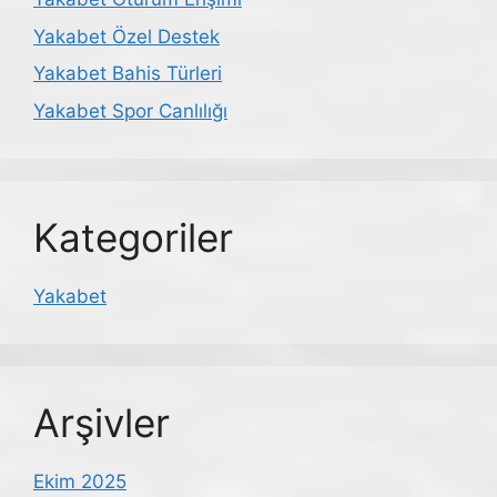
Yakabet Özel Destek
Yakabet Bahis Türleri
Yakabet Spor Canlılığı
Kategoriler
Yakabet
Arşivler
Ekim 2025