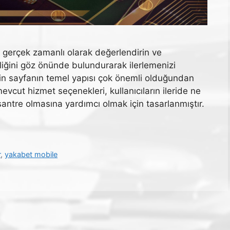
k gerçek zamanlı olarak değerlendirin ve
inliğini göz önünde bulundurarak ilerlemenizi
için sayfanın temel yapısı çok önemli olduğundan
vcut hizmet seçenekleri, kullanıcıların ileride ne
ntre olmasına yardımcı olmak için tasarlanmıştır.
r
,
yakabet mobile