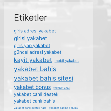
Etiketler
giris adresi yakabet
girisi yakabet
giris yap yakabet
güncel adresi yakabet
kayit yakabet
mobil yakabet
yakabet bahis
yakabet bahis sitesi
yakabet bonus
yakabet canli
yakabet canli destek
yakabet canlı bahis
yakabet canlı destek hattı
yakabet casino bölümü