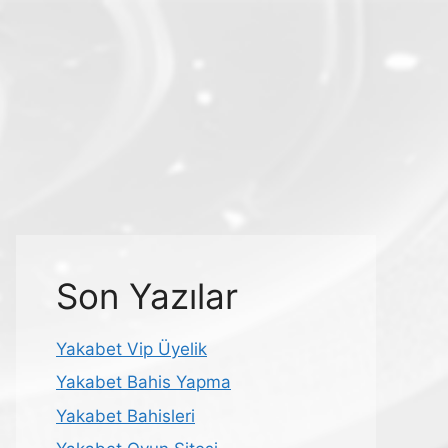
Son Yazılar
Yakabet Vip Üyelik
Yakabet Bahis Yapma
Yakabet Bahisleri