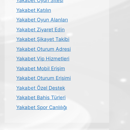
Yakabet Oyun Sitesi
Yakabet Katılın
Yakabet Oyun Alanları
Yakabet Ziyaret Edin
Yakabet Şikayet Takibi
Yakabet Oturum Adresi
Yakabet Vip Hizmetleri
Yakabet Mobil Erişim
Yakabet Oturum Erişimi
Yakabet Özel Destek
Yakabet Bahis Türleri
Yakabet Spor Canlılığı