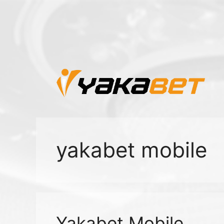
İçeriğe
atla
yakabet mobile
Yakabet Mobile