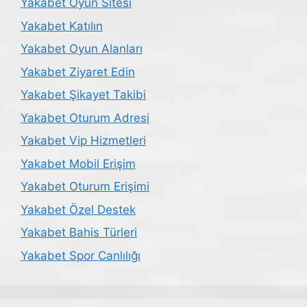
Yakabet Oyun Sitesi
Yakabet Katılın
Yakabet Oyun Alanları
Yakabet Ziyaret Edin
Yakabet Şikayet Takibi
Yakabet Oturum Adresi
Yakabet Vip Hizmetleri
Yakabet Mobil Erişim
Yakabet Oturum Erişimi
Yakabet Özel Destek
Yakabet Bahis Türleri
Yakabet Spor Canlılığı