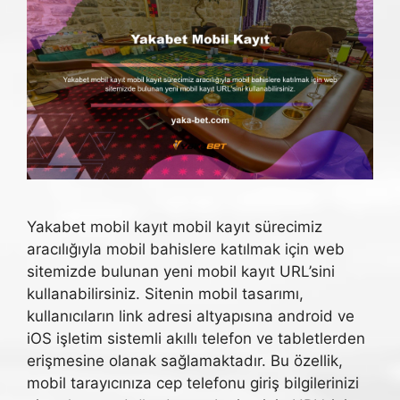
Yakabet mobil kayıt mobil kayıt sürecimiz
aracılığıyla mobil bahislere katılmak için web
sitemizde bulunan yeni mobil kayıt URL’sini
kullanabilirsiniz. Sitenin mobil tasarımı,
kullanıcıların link adresi altyapısına android ve
iOS işletim sistemli akıllı telefon ve tabletlerden
erişmesine olanak sağlamaktadır. Bu özellik,
mobil tarayıcınıza cep telefonu giriş bilgilerinizi