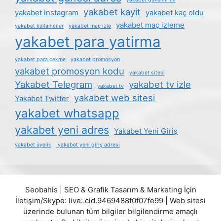
yakabet kayit
yakabet instagram
yakabet kaç oldu
yakabet maç izleme
yakabet kullanıcılar
yakabet maç izle
yakabet para yatirma
yakabet para çekme
yakabet promosyon
yakabet promosyon kodu
yakabet sitesi
Yakabet Telegram
yakabet tv izle
yakabet tv
yakabet web sitesi
Yakabet Twitter
yakabet whatsapp
yakabet yeni adres
Yakabet Yeni Giriş
yakabet üyelik
yakabet yeni giriş adresi
Seobahis | SEO & Grafik Tasarım & Marketing İçin
İletişim/Skype: live:.cid.9469488f0f07fe99 | Web sitesi
üzerinde bulunan tüm bilgiler bilgilendirme amaçlı