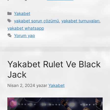
Kategoriler
Yakabet
Etiketler
yakabet sorun çözümü
,
yakabet turnuvaları
,
yakabet whatsapp
Yorum yap
Yakabet Rulet Ve Black
Jack
Nisan 2, 2024
yazar
Yakabet