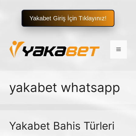
Yakabet Giriş İçin Tıklayınız!
İçeriğe
atla
Menü
yakabet whatsapp
Yakabet Bahis Türleri