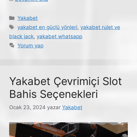
Kategoriler
Yakabet
Etiketler
yakabet en güçlü yönleri
,
yakabet rulet ve
black jack
,
yakabet whatsapp
Yorum yap
Yakabet Çevrimiçi Slot
Bahis Seçenekleri
Ocak 23, 2024
yazar
Yakabet