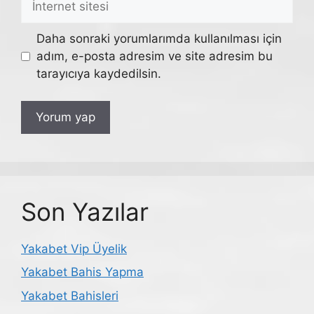
sitesi
Daha sonraki yorumlarımda kullanılması için
adım, e-posta adresim ve site adresim bu
tarayıcıya kaydedilsin.
Son Yazılar
Yakabet Vip Üyelik
Yakabet Bahis Yapma
Yakabet Bahisleri