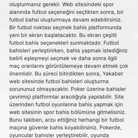
oluşturmanız gerekir. Web sitesindeki spor
alanında futbol seçeneğini seçtikten sonra, bir
futbol bahsi oluşturmaya devam edebilirsiniz.
Bir futbol noktası seçmek bahis platformunda
yeni bir ekran başlatacaktır. Bu ekran çeşitli
futbol bahis seçenekleri sunmaktadır. Futbol
bahisleri yerleştirirken, bahis yapmak istediğiniz
belirli eşleşmeyi seçmek ve daha sonra ilgili
maç oranlarını görüntülemeye devam etmek çok
önemlidir. Bu süreci bitirdikten sonra, Yakabet
web sitesinde futbol bahisleri oluşturma
sorununuz olmayacaktır. Poker üzerine bahisler
çevrimiçi platformlar aracılığıyla yapılabilir. Site
üzerinden futbol oyunlarına bahis yapmak için
web sitesinin spor bahis bölümüne gitmelisiniz.
Bunu takiben, arzu ettiğiniz herhangi bir futbol
maçına güvenle bahis koyabilirsiniz. Pokerde,
oyuncular bahisler yerleştirebilir, oyunda