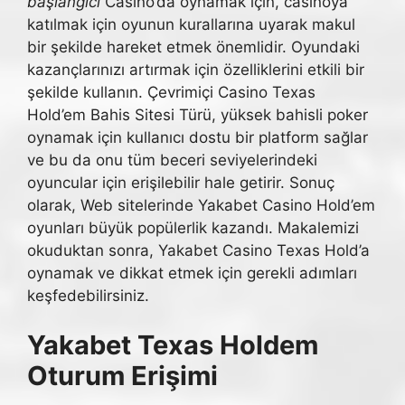
başlangıcı
Casino’da oynamak için, casinoya
katılmak için oyunun kurallarına uyarak makul
bir şekilde hareket etmek önemlidir. Oyundaki
kazançlarınızı artırmak için özelliklerini etkili bir
şekilde kullanın. Çevrimiçi Casino Texas
Hold’em Bahis Sitesi Türü, yüksek bahisli poker
oynamak için kullanıcı dostu bir platform sağlar
ve bu da onu tüm beceri seviyelerindeki
oyuncular için erişilebilir hale getirir. Sonuç
olarak, Web sitelerinde Yakabet Casino Hold’em
oyunları büyük popülerlik kazandı. Makalemizi
okuduktan sonra, Yakabet Casino Texas Hold’a
oynamak ve dikkat etmek için gerekli adımları
keşfedebilirsiniz.
Yakabet Texas Holdem
Oturum Erişimi