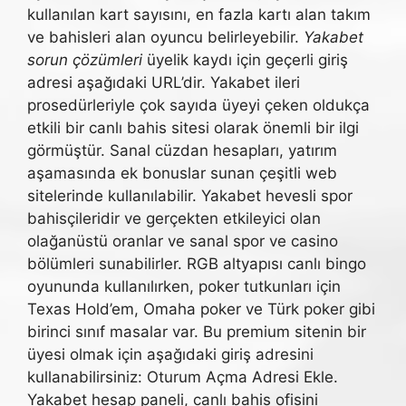
kullanılan kart sayısını, en fazla kartı alan takım
ve bahisleri alan oyuncu belirleyebilir.
Yakabet
sorun çözümleri
üyelik kaydı için geçerli giriş
adresi aşağıdaki URL’dir. Yakabet ileri
prosedürleriyle çok sayıda üyeyi çeken oldukça
etkili bir canlı bahis sitesi olarak önemli bir ilgi
görmüştür. Sanal cüzdan hesapları, yatırım
aşamasında ek bonuslar sunan çeşitli web
sitelerinde kullanılabilir. Yakabet hevesli spor
bahisçileridir ve gerçekten etkileyici olan
olağanüstü oranlar ve sanal spor ve casino
bölümleri sunabilirler. RGB altyapısı canlı bingo
oyununda kullanılırken, poker tutkunları için
Texas Hold’em, Omaha poker ve Türk poker gibi
birinci sınıf masalar var. Bu premium sitenin bir
üyesi olmak için aşağıdaki giriş adresini
kullanabilirsiniz: Oturum Açma Adresi Ekle.
Yakabet hesap paneli, canlı bahis ofisini