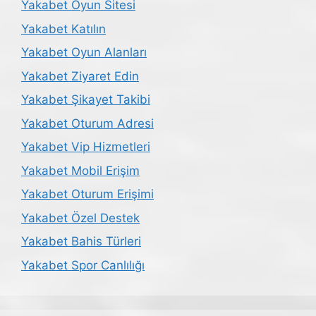
Yakabet Oyun Sitesi
Yakabet Katılın
Yakabet Oyun Alanları
Yakabet Ziyaret Edin
Yakabet Şikayet Takibi
Yakabet Oturum Adresi
Yakabet Vip Hizmetleri
Yakabet Mobil Erişim
Yakabet Oturum Erişimi
Yakabet Özel Destek
Yakabet Bahis Türleri
Yakabet Spor Canlılığı