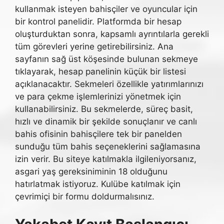
kullanmak isteyen bahisçiler ve oyuncular için
bir kontrol panelidir. Platformda bir hesap
oluşturduktan sonra, kapsamlı ayrıntılarla gerekli
tüm görevleri yerine getirebilirsiniz. Ana
sayfanın sağ üst köşesinde bulunan sekmeye
tıklayarak, hesap panelinin küçük bir listesi
açıklanacaktır. Sekmeleri özellikle yatırımlarınızı
ve para çekme işlemlerinizi yönetmek için
kullanabilirsiniz. Bu sekmelerde, süreç basit,
hızlı ve dinamik bir şekilde sonuçlanır ve canlı
bahis ofisinin bahisçilere tek bir panelden
sunduğu tüm bahis seçeneklerini sağlamasına
izin verir. Bu siteye katılmakla ilgileniyorsanız,
asgari yaş gereksiniminin 18 olduğunu
hatırlatmak istiyoruz. Kulübe katılmak için
çevrimiçi bir formu doldurmalısınız.