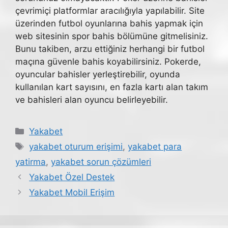
çevrimiçi platformlar aracılığıyla yapılabilir. Site
üzerinden futbol oyunlarına bahis yapmak için
web sitesinin spor bahis bölümüne gitmelisiniz.
Bunu takiben, arzu ettiğiniz herhangi bir futbol
maçına güvenle bahis koyabilirsiniz. Pokerde,
oyuncular bahisler yerleştirebilir, oyunda
kullanılan kart sayısını, en fazla kartı alan takım
ve bahisleri alan oyuncu belirleyebilir.
Kategoriler
Yakabet
Etiketler
yakabet oturum erişimi
,
yakabet para
yatirma
,
yakabet sorun çözümleri
Yakabet Özel Destek
Yakabet Mobil Erişim