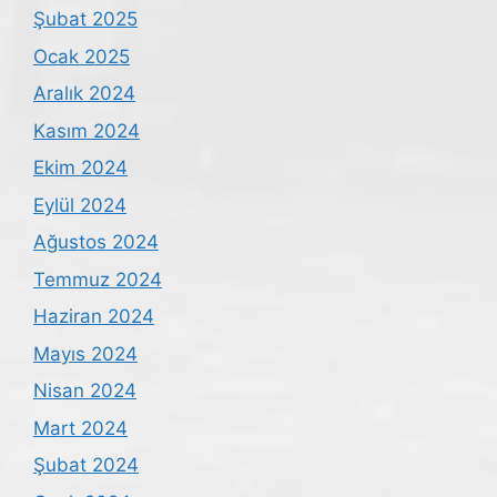
Şubat 2025
Ocak 2025
Aralık 2024
Kasım 2024
Ekim 2024
Eylül 2024
Ağustos 2024
Temmuz 2024
Haziran 2024
Mayıs 2024
Nisan 2024
Mart 2024
Şubat 2024