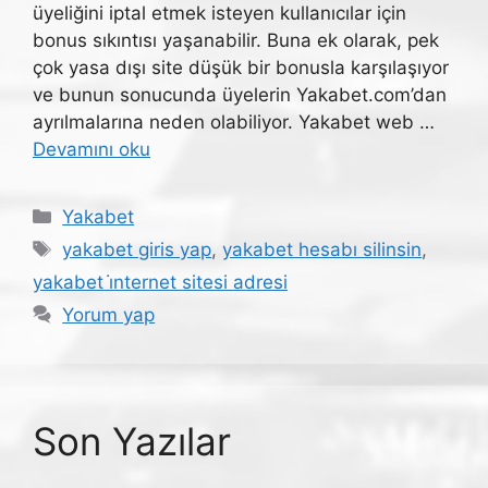
üyeliğini iptal etmek isteyen kullanıcılar için
bonus sıkıntısı yaşanabilir. Buna ek olarak, pek
çok yasa dışı site düşük bir bonusla karşılaşıyor
ve bunun sonucunda üyelerin Yakabet.com’dan
ayrılmalarına neden olabiliyor. Yakabet web …
Devamını oku
Kategoriler
Yakabet
Etiketler
yakabet giris yap
,
yakabet hesabı silinsin
,
yakabet i̇nternet sitesi adresi
Yorum yap
Son Yazılar