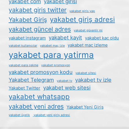
yakabet com
yakabet girisi
yakabet giris twitter
yakabet giris yap
yakabet giriş adresi
Yakabet Giriş
yakabet güncel adres
yakabet güvenlir mi
yakabet kayit
yakabet instagram
yakabet kaç oldu
yakabet maç izleme
yakabet kullanıcılar
yakabet maç izle
yakabet para yatirma
yakabet para çekme
yakabet promosyon
yakabet promosyon kodu
yakabet sitesi
Yakabet Telegram
yakabet tv izle
yakabet tv
yakabet web sitesi
Yakabet Twitter
yakabet whatsapp
yakabet yeni adres
Yakabet Yeni Giriş
yakabet üyelik
yakabet yeni giriş adresi