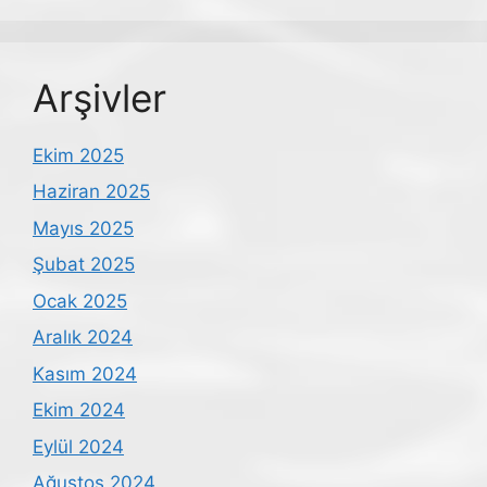
Arşivler
Ekim 2025
Haziran 2025
Mayıs 2025
Şubat 2025
Ocak 2025
Aralık 2024
Kasım 2024
Ekim 2024
Eylül 2024
Ağustos 2024