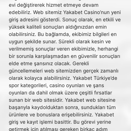
evi değiştirerek hizmet etmeye devam
edebiliriz. Web sitemiz Yakabet Casino’nun yeni
giriş adresini gösterdi. Sonuç olarak, en etkili ve
yüksek kaliteli sonuçları aldığınızdan emin
olabilirsiniz. Bu bağlamda, ekibimiz bilgileri en
uygun şekilde sunar. Sürekli olarak kesin ve
verilmemiş sonuçlar veren ekibimizle, herhangi
bir sorunla karşılaşmadan en güvenilir sonuçları
elde etme şansınız olacak. Gerekli
güncellemeleri web sitemizden gerçek zamanlı
olarak kolayca alabilirsiniz. Yakabet Türkiye’de
spor kategorileri, casino oyunları ve şans
oyunları da dahil olmak üzere çeşitli fırsatlar
sunan bir web sitesidir. Yakabet web sitesine
başarıyla kaydolduktan sonra, sundukları tüm
ürünlere ve bonuslara erişebilirsiniz. Yakabet
giriş ve kayıt işlemi basittir. Bu görevi yerine
getirmek için atılması gereken birkaç adım