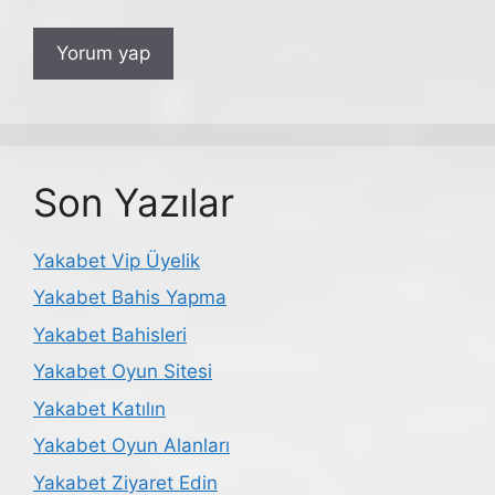
Son Yazılar
Yakabet Vip Üyelik
Yakabet Bahis Yapma
Yakabet Bahisleri
Yakabet Oyun Sitesi
Yakabet Katılın
Yakabet Oyun Alanları
Yakabet Ziyaret Edin