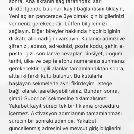
sonra, Ana ekranın sağ tarafındaki sarı
dikdörtgende bulunan kayıt bağlantısını tıklayın,
Yeni açılan pencerede üye olmak için bilgilerinizi
vermeniz gerekecektir. Lütfen bilgilerinizi
sağlayın. Diğer bireyler hakkında hiçbir bilginin
dikkate alınmadığını varsayın. Kullanıcı adınızı ve
şifrenizi, adınızı, adresinizi, posta kodu, şehir, e-
posta, gizli sorular ve cevaplar, cinsiyet, doğum
tarihi, ülke ve cep telefonu numaranızı sunmanız
gerekecektir. İlgili alanlar tamamlandıktan sonra,
altta iki farklı kutu bulunur. Bu kutularla
başlayan sekmelerle aynı fikirdeyim. İsteğe
bağlı olarak işaretleyebilirsiniz. Bundan sonra,
şimdi ‘Subcribe’ sekmesine tıklamalısınız.
Yakabet kayıt süreci tek bir tıklama prosedürü
içermez. Aktivasyon adımlarının tamamlanması
sürecin bir sonraki adımıdır. Yakabet
güncellenmiş adresini ve mevcut giriş bilgilerini