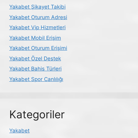
Yakabet Şikayet Takibi
Yakabet Oturum Adresi
Yakabet Vip Hizmetleri
Yakabet Mobil Erişim
Yakabet Oturum Erişimi
Yakabet Özel Destek
Yakabet Bahis Türleri
Yakabet Spor Canlılığı
Kategoriler
Yakabet