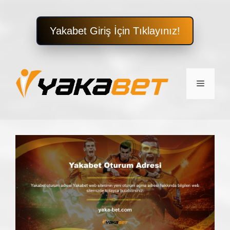
Yakabet Giriş İçin Tıklayınız!
İçeriğe
atla
Menü