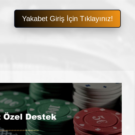
Yakabet Giriş İçin Tıklayınız!