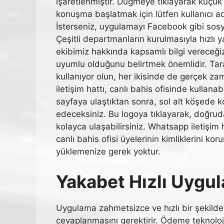
işaretlenmiştir. Düğmeye tıklayarak küçük b
konuşma başlatmak için lütfen kullanıcı adı
İsterseniz, uygulamayı Facebook gibi sosya
Çeşitli departmanların kurulmasıyla hızlı y
ekibimiz hakkında kapsamlı bilgi vereceği
uyumlu olduğunu belirtmek önemlidir. Tar
kullanıyor olun, her ikisinde de gerçek z
iletişim hattı, canlı bahis ofisinde kullana
sayfaya ulaştıktan sonra, sol alt köşede ko
edeceksiniz. Bu logoya tıklayarak, doğrud
kolayca ulaşabilirsiniz. Whatsapp iletişim h
canlı bahis ofisi üyelerinin kimliklerini kor
yüklemenize gerek yoktur.
Yakabet Hızlı Uygu
Uygulama zahmetsizce ve hızlı bir şekilde
cevaplanmasını gerektirir. Ödeme teknoloj