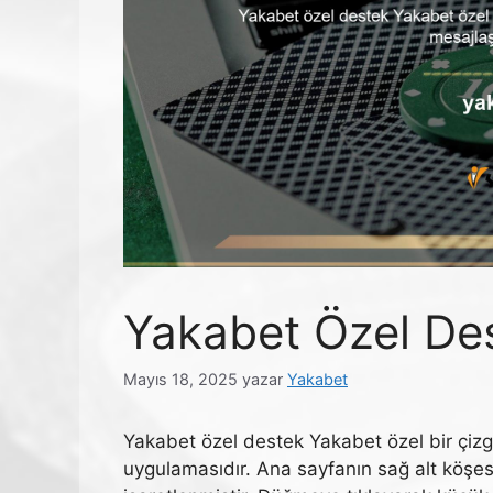
Yakabet Özel De
Mayıs 18, 2025
yazar
Yakabet
Yakabet özel destek Yakabet özel bir çiz
uygulamasıdır. Ana sayfanın sağ alt köşe