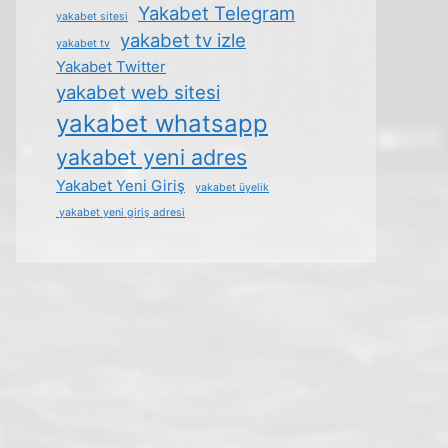
Yakabet Telegram
yakabet sitesi
yakabet tv izle
yakabet tv
Yakabet Twitter
yakabet web sitesi
yakabet whatsapp
yakabet yeni adres
Yakabet Yeni Giriş
yakabet üyelik
yakabet yeni giriş adresi