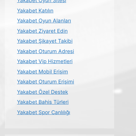
Yakabet Oyun Sitesi
Yakabet Katılın
Yakabet Oyun Alanları
Yakabet Ziyaret Edin
Yakabet Şikayet Takibi
Yakabet Oturum Adresi
Yakabet Vip Hizmetleri
Yakabet Mobil Erişim
Yakabet Oturum Erişimi
Yakabet Özel Destek
Yakabet Bahis Türleri
Yakabet Spor Canlılığı