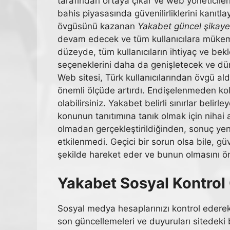
tarafından ortaya çıkar ve web yöneticiler
bahis piyasasında güvenilirliklerini kanıtl
övgüsünü kazanan
Yakabet güncel şikaye
devam edecek ve tüm kullanıcılara mük
düzeyde, tüm kullanıcıların ihtiyaç ve bekle
seçeneklerini daha da genişletecek ve dün
Web sitesi, Türk kullanıcılarından övgü a
önemli ölçüde artırdı. Endişelenmeden kol
olabilirsiniz. Yakabet belirli sınırlar beli
konunun tanıtımına tanık olmak için nihai 
olmadan gerçekleştirildiğinden, sonuç yeni
etkilenmedi. Geçici bir sorun olsa bile, güv
şekilde hareket eder ve bunun olmasını ön
Yakabet Sosyal Kontrol
Sosyal medya hesaplarınızı kontrol edere
son güncellemeleri ve duyuruları sitedeki b