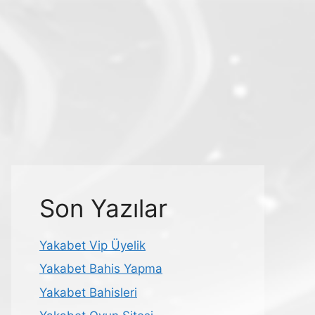
Son Yazılar
Yakabet Vip Üyelik
Yakabet Bahis Yapma
Yakabet Bahisleri