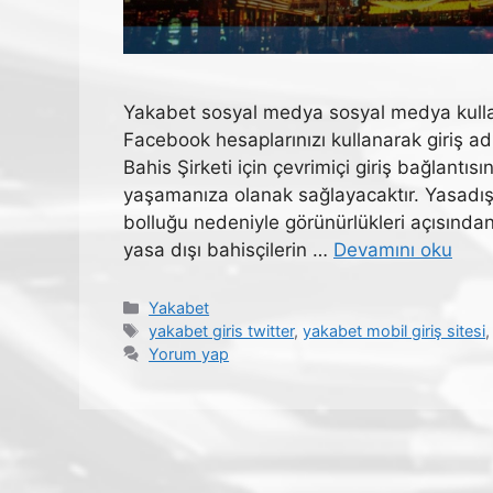
Yakabet sosyal medya sosyal medya kullan
Facebook hesaplarınızı kullanarak giriş a
Bahis Şirketi için çevrimiçi giriş bağlantı
yaşamanıza olanak sağlayacaktır. Yasadışı 
bolluğu nedeniyle görünürlükleri açısından
yasa dışı bahisçilerin …
Devamını oku
Kategoriler
Yakabet
Etiketler
yakabet giris twitter
,
yakabet mobil giriş sitesi
Yorum yap