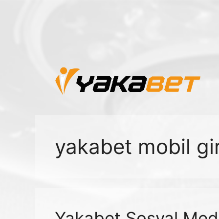
İçeriğe
atla
yakabet mobil gir
Yakabet Sosyal Med