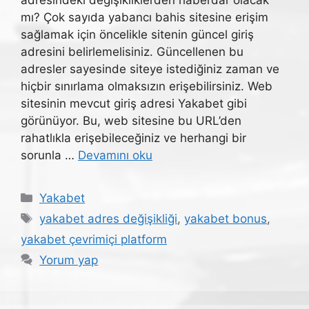
mı? Çok sayıda yabancı bahis sitesine erişim
sağlamak için öncelikle sitenin güncel giriş
adresini belirlemelisiniz. Güncellenen bu
adresler sayesinde siteye istediğiniz zaman ve
hiçbir sınırlama olmaksızın erişebilirsiniz. Web
sitesinin mevcut giriş adresi Yakabet gibi
görünüyor. Bu, web sitesine bu URL’den
rahatlıkla erişebileceğiniz ve herhangi bir
sorunla …
Devamını oku
Kategoriler
Yakabet
Etiketler
yakabet adres değişikliği
,
yakabet bonus
,
yakabet çevrimiçi platform
Yorum yap