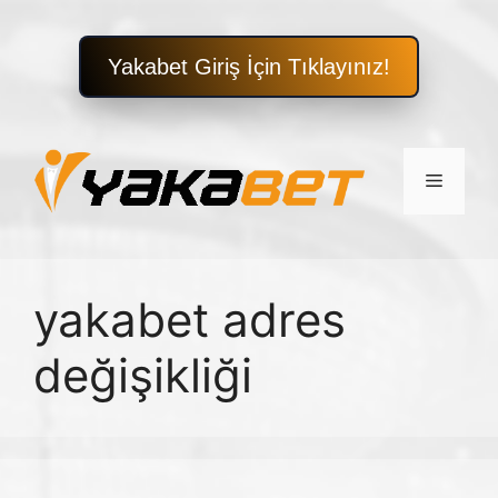
Yakabet Giriş İçin Tıklayınız!
İçeriğe
atla
Menü
yakabet adres
değişikliği