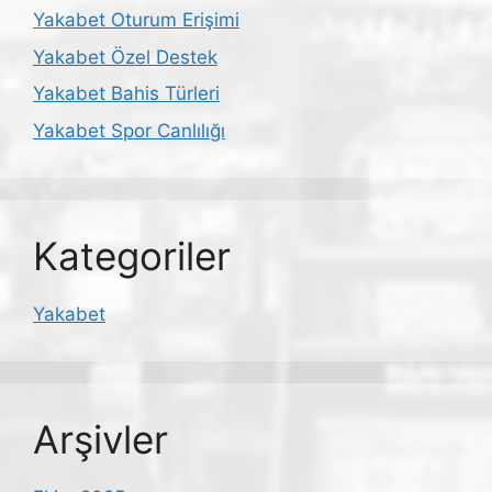
Yakabet Oturum Erişimi
Yakabet Özel Destek
Yakabet Bahis Türleri
Yakabet Spor Canlılığı
Kategoriler
Yakabet
Arşivler