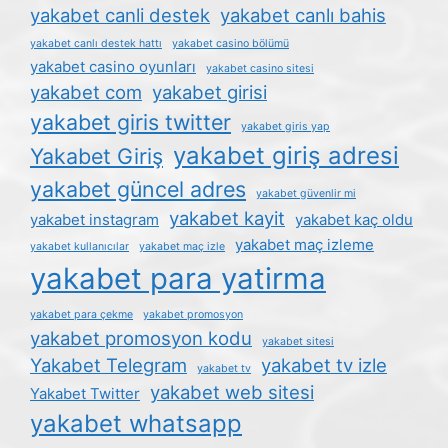
yakabet canli destek
yakabet canlı bahis
yakabet canlı destek hattı
yakabet casino bölümü
yakabet casino oyunları
yakabet casino sitesi
yakabet com
yakabet girisi
yakabet giris twitter
yakabet giris yap
yakabet giriş adresi
Yakabet Giriş
yakabet güncel adres
yakabet güvenlir mi
yakabet kayit
yakabet instagram
yakabet kaç oldu
yakabet maç izleme
yakabet kullanıcılar
yakabet maç izle
yakabet para yatirma
yakabet para çekme
yakabet promosyon
yakabet promosyon kodu
yakabet sitesi
Yakabet Telegram
yakabet tv izle
yakabet tv
yakabet web sitesi
Yakabet Twitter
yakabet whatsapp