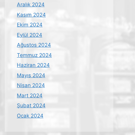
Aralık 2024
Kasım 2024
Ekim 2024
Eylül 2024
Ağustos 2024
Temmuz 2024
Haziran 2024
Mayıs 2024
Nisan 2024
Mart 2024
Şubat 2024
Ocak 2024