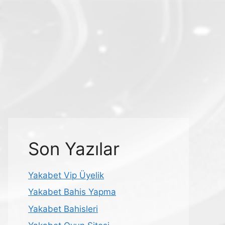
Son Yazılar
Yakabet Vip Üyelik
Yakabet Bahis Yapma
Yakabet Bahisleri