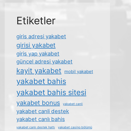
Etiketler
giris adresi yakabet
girisi yakabet
giris yap yakabet
güncel adresi yakabet
kayit yakabet
mobil yakabet
yakabet bahis
yakabet bahis sitesi
yakabet bonus
yakabet canli
yakabet canli destek
yakabet canlı bahis
yakabet canlı destek hattı
yakabet casino bölümü