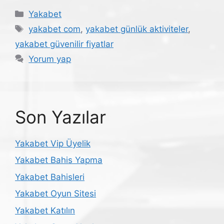
Kategoriler
Yakabet
Etiketler
yakabet com
,
yakabet günlük aktiviteler
,
yakabet güvenilir fiyatlar
Yorum yap
Son Yazılar
Yakabet Vip Üyelik
Yakabet Bahis Yapma
Yakabet Bahisleri
Yakabet Oyun Sitesi
Yakabet Katılın