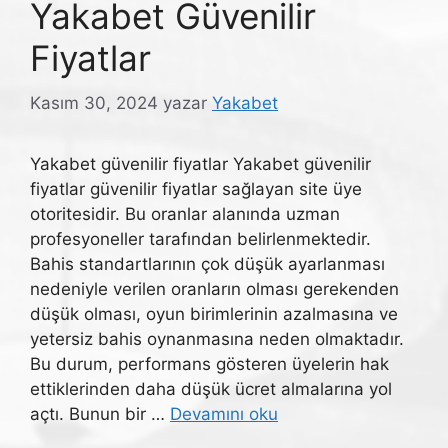
Yakabet Güvenilir
Fiyatlar
Kasım 30, 2024
yazar
Yakabet
Yakabet güvenilir fiyatlar Yakabet güvenilir
fiyatlar güvenilir fiyatlar sağlayan site üye
otoritesidir. Bu oranlar alanında uzman
profesyoneller tarafından belirlenmektedir.
Bahis standartlarının çok düşük ayarlanması
nedeniyle verilen oranların olması gerekenden
düşük olması, oyun birimlerinin azalmasına ve
yetersiz bahis oynanmasına neden olmaktadır.
Bu durum, performans gösteren üyelerin hak
ettiklerinden daha düşük ücret almalarına yol
açtı. Bunun bir …
Devamını oku