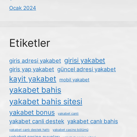
Ocak 2024
Etiketler
girisi yakabet
giris adresi yakabet
giris yap yakabet
güncel adresi yakabet
kayit yakabet
mobil yakabet
yakabet bahis
yakabet bahis sitesi
yakabet bonus
yakabet canli
yakabet canli destek
yakabet canlı bahis
yakabet canlı destek hattı
yakabet casino bölümü
yakabet casino oyunları