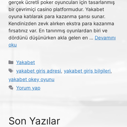
gerçek ücretli poker oyuncuları için tasarlanmış
bir çevrimiçi casino platformudur. Yakabet
oyuna katılarak para kazanma şansı sunar.
Kendinizden zevk alırken ekstra para kazanma
fırsatınız var. En tanınmış oyunlardan biri ve
dördünü düşünürken akla gelen en …
Devamını
oku
Kategoriler
Yakabet
Etiketler
yakabet giriş adresi
,
yakabet giriş bilgileri
,
yakabet okey oyunu
Yorum yap
Son Yazılar