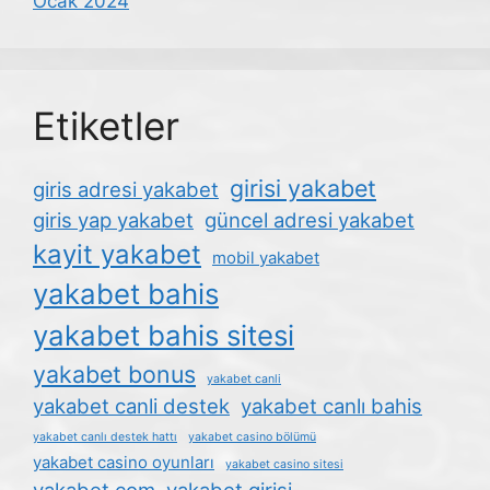
Ocak 2024
Etiketler
girisi yakabet
giris adresi yakabet
giris yap yakabet
güncel adresi yakabet
kayit yakabet
mobil yakabet
yakabet bahis
yakabet bahis sitesi
yakabet bonus
yakabet canli
yakabet canli destek
yakabet canlı bahis
yakabet canlı destek hattı
yakabet casino bölümü
yakabet casino oyunları
yakabet casino sitesi
yakabet com
yakabet girisi