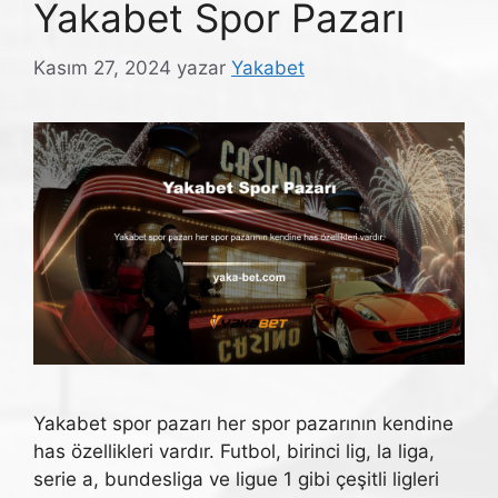
Yakabet Spor Pazarı
Kasım 27, 2024
yazar
Yakabet
Yakabet spor pazarı her spor pazarının kendine
has özellikleri vardır. Futbol, ​​birinci lig, la liga,
serie a, bundesliga ve ligue 1 gibi çeşitli ligleri