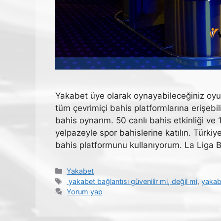
Yakabet üye olarak oynayabileceğiniz oyu
tüm çevrimiçi bahis platformlarına erişeb
bahis oynarım. 50 canlı bahis etkinliği ve 
yelpazeyle spor bahislerine katılın. Türkiy
bahis platformunu kullanıyorum. La Liga 
Kategoriler
Yakabet
Etiketler
yakabet bağlantısı güvenilir mi, değil mi
,
yakab
Yorum yap