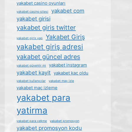
yakabet casino oyunları
yakabet com
yakabet casino sitesi
yakabet girisi
yakabet giris twitter
Yakabet Giriş
yakabet giris yap
yakabet giriş adresi
yakabet güncel adres
yakabet instagram
yakabet güvenlir mi
yakabet kayit
yakabet kaç oldu
yakabet kullanıcılar
yakabet maç izle
yakabet maç izleme
yakabet para
yatirma
yakabet para çekme
yakabet promosyon
yakabet promosyon kodu