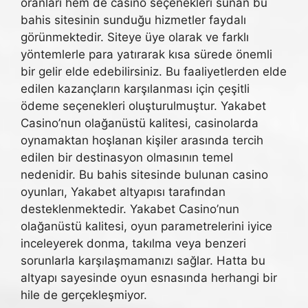
oranları hem de casino seçenekleri sunan bu
bahis sitesinin sunduğu hizmetler faydalı
görünmektedir. Siteye üye olarak ve farklı
yöntemlerle para yatırarak kısa sürede önemli
bir gelir elde edebilirsiniz. Bu faaliyetlerden elde
edilen kazançların karşılanması için çeşitli
ödeme seçenekleri oluşturulmuştur. Yakabet
Casino’nun olağanüstü kalitesi, casinolarda
oynamaktan hoşlanan kişiler arasında tercih
edilen bir destinasyon olmasının temel
nedenidir. Bu bahis sitesinde bulunan casino
oyunları, Yakabet altyapısı tarafından
desteklenmektedir. Yakabet Casino’nun
olağanüstü kalitesi, oyun parametrelerini iyice
inceleyerek donma, takılma veya benzeri
sorunlarla karşılaşmamanızı sağlar. Hatta bu
altyapı sayesinde oyun esnasında herhangi bir
hile de gerçekleşmiyor.