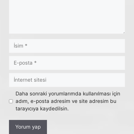
İsim
E-
posta
İnternet
sitesi
Daha sonraki yorumlarımda kullanılması için
adım, e-posta adresim ve site adresim bu
tarayıcıya kaydedilsin.