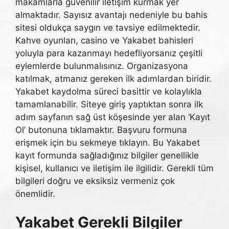
makamlarla güvenilir iletişim kurmak yer
almaktadır. Sayısız avantajı nedeniyle bu bahis
sitesi oldukça saygın ve tavsiye edilmektedir.
Kahve oyunları, casino ve Yakabet bahisleri
yoluyla para kazanmayı hedefliyorsanız çeşitli
eylemlerde bulunmalısınız. Organizasyona
katılmak, atmanız gereken ilk adımlardan biridir.
Yakabet kaydolma süreci basittir ve kolaylıkla
tamamlanabilir. Siteye giriş yaptıktan sonra ilk
adım sayfanın sağ üst köşesinde yer alan ‘Kayıt
Ol’ butonuna tıklamaktır. Başvuru formuna
erişmek için bu sekmeye tıklayın. Bu Yakabet
kayıt formunda sağladığınız bilgiler genellikle
kişisel, kullanıcı ve iletişim ile ilgilidir. Gerekli tüm
bilgileri doğru ve eksiksiz vermeniz çok
önemlidir.
Yakabet Gerekli Bilgiler