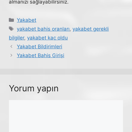
almanızı sağlayabilirsiniz.
Kategoriler
Yakabet
Etiketler
yakabet bahis oranları
,
yakabet gerekli
bilgiler
,
yakabet kaç oldu
Yakabet Bildirimleri
Yakabet Bahis Girişi
Yorum yapın
Yorum