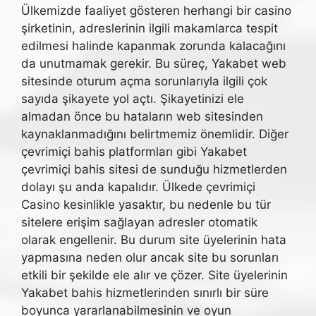
Ülkemizde faaliyet gösteren herhangi bir casino
şirketinin, adreslerinin ilgili makamlarca tespit
edilmesi halinde kapanmak zorunda kalacağını
da unutmamak gerekir. Bu süreç, Yakabet web
sitesinde oturum açma sorunlarıyla ilgili çok
sayıda şikayete yol açtı. Şikayetinizi ele
almadan önce bu hataların web sitesinden
kaynaklanmadığını belirtmemiz önemlidir. Diğer
çevrimiçi bahis platformları gibi Yakabet
çevrimiçi bahis sitesi de sunduğu hizmetlerden
dolayı şu anda kapalıdır. Ülkede çevrimiçi
Casino kesinlikle yasaktır, bu nedenle bu tür
sitelere erişim sağlayan adresler otomatik
olarak engellenir. Bu durum site üyelerinin hata
yapmasına neden olur ancak site bu sorunları
etkili bir şekilde ele alır ve çözer. Site üyelerinin
Yakabet bahis hizmetlerinden sınırlı bir süre
boyunca yararlanabilmesinin ve oyun