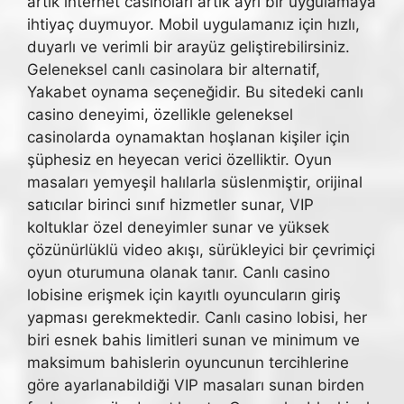
artık internet casinoları artık ayrı bir uygulamaya
ihtiyaç duymuyor. Mobil uygulamanız için hızlı,
duyarlı ve verimli bir arayüz geliştirebilirsiniz.
Geleneksel canlı casinolara bir alternatif,
Yakabet oynama seçeneğidir. Bu sitedeki canlı
casino deneyimi, özellikle geleneksel
casinolarda oynamaktan hoşlanan kişiler için
şüphesiz en heyecan verici özelliktir. Oyun
masaları yemyeşil halılarla süslenmiştir, orijinal
satıcılar birinci sınıf hizmetler sunar, VIP
koltuklar özel deneyimler sunar ve yüksek
çözünürlüklü video akışı, sürükleyici bir çevrimiçi
oyun oturumuna olanak tanır. Canlı casino
lobisine erişmek için kayıtlı oyuncuların giriş
yapması gerekmektedir. Canlı casino lobisi, her
biri esnek bahis limitleri sunan ve minimum ve
maksimum bahislerin oyuncunun tercihlerine
göre ayarlanabildiği VIP masaları sunan birden