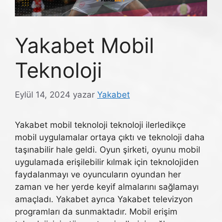
Yakabet Mobil
Teknoloji
Eylül 14, 2024
yazar
Yakabet
Yakabet mobil teknoloji teknoloji ilerledikçe
mobil uygulamalar ortaya çıktı ve teknoloji daha
taşınabilir hale geldi. Oyun şirketi, oyunu mobil
uygulamada erişilebilir kılmak için teknolojiden
faydalanmayı ve oyuncuların oyundan her
zaman ve her yerde keyif almalarını sağlamayı
amaçladı. Yakabet ayrıca Yakabet televizyon
programları da sunmaktadır. Mobil erişim