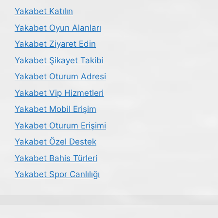
Yakabet Katılın
Yakabet Oyun Alanları
Yakabet Ziyaret Edin
Yakabet Şikayet Takibi
Yakabet Oturum Adresi
Yakabet Vip Hizmetleri
Yakabet Mobil Erişim
Yakabet Oturum Erişimi
Yakabet Özel Destek
Yakabet Bahis Türleri
Yakabet Spor Canlılığı