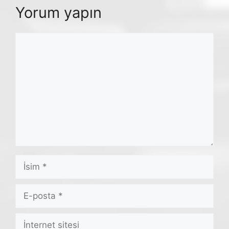
Yorum yapın
Yorum
İsim
E-
posta
İnternet