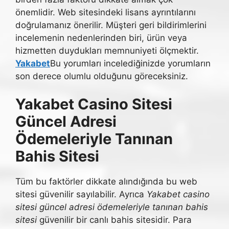
önemlidir. Web sitesindeki lisans ayrıntılarını
doğrulamanız önerilir. Müşteri geri bildirimlerini
incelemenin nedenlerinden biri, ürün veya
hizmetten duydukları memnuniyeti ölçmektir.
Yakabet
Bu yorumları incelediğinizde yorumların
son derece olumlu olduğunu göreceksiniz.
Yakabet Casino Sitesi
Güncel Adresi
Ödemeleriyle Tanınan
Bahis Sitesi
Tüm bu faktörler dikkate alındığında bu web
sitesi güvenilir sayılabilir. Ayrıca
Yakabet casino
sitesi güncel adresi ödemeleriyle tanınan bahis
sitesi
güvenilir bir canlı bahis sitesidir. Para