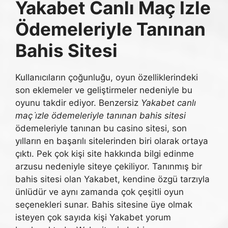
Yakabet Canlı Maç İzle
Ödemeleriyle Tanınan
Bahis Sitesi
Kullanıcıların çoğunluğu, oyun özelliklerindeki
son eklemeler ve geliştirmeler nedeniyle bu
oyunu takdir ediyor. Benzersiz
Yakabet canlı
maç i̇zle ödemeleriyle tanınan bahis sitesi
ödemeleriyle tanınan bu casino sitesi, son
yılların en başarılı sitelerinden biri olarak ortaya
çıktı. Pek çok kişi site hakkında bilgi edinme
arzusu nedeniyle siteye çekiliyor. Tanınmış bir
bahis sitesi olan Yakabet, kendine özgü tarzıyla
ünlüdür ve aynı zamanda çok çeşitli oyun
seçenekleri sunar. Bahis sitesine üye olmak
isteyen çok sayıda kişi Yakabet yorum