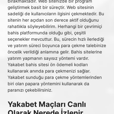
bırakmaktadır. Web sitenizde bir program
geliştirmek basit bir süreçtir. Web sitesinin
sadeliği de kullanıcıların ilgisini çekmektedir. Bu
sitenin her açıdan son derece aktif olduğunu
rahatlıkla söyleyebilirim. Herhangi bir çevrimiçi
bahis platformunda olduğu gibi, çeşitli
seçenekler mevcuttur. Bu, sürecin hızlı ilerlediği
ve yatırım süreci boyunca para çekme talebinize
öncelik verildiği anlamına gelir. Bahis sitelerine
yatırım yapmanın sayısız yöntemi vardır.
Yakabet bahis sitesi ön ödemeli kodları
kullanarak anında para çekmenizi sağlar.
Yakabet sunduğu para çekme yöntemlerinden
biri olan papara yöntemini kullanarak da
paranızı çekebilirsiniz.
Yakabet Maçları Canlı
Olarak Nerede İzlenir