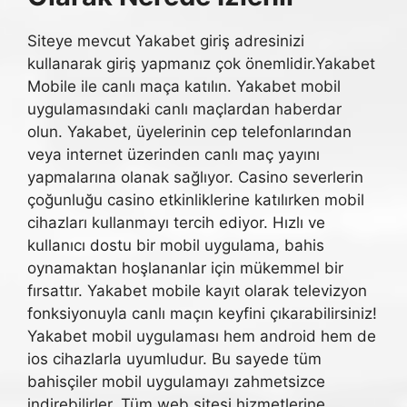
Siteye mevcut Yakabet giriş adresinizi
kullanarak giriş yapmanız çok önemlidir.Yakabet
Mobile ile canlı maça katılın. Yakabet mobil
uygulamasındaki canlı maçlardan haberdar
olun. Yakabet, üyelerinin cep telefonlarından
veya internet üzerinden canlı maç yayını
yapmalarına olanak sağlıyor. Casino severlerin
çoğunluğu casino etkinliklerine katılırken mobil
cihazları kullanmayı tercih ediyor. Hızlı ve
kullanıcı dostu bir mobil uygulama, bahis
oynamaktan hoşlananlar için mükemmel bir
fırsattır. Yakabet mobile kayıt olarak televizyon
fonksiyonuyla canlı maçın keyfini çıkarabilirsiniz!
Yakabet mobil uygulaması hem android hem de
ios cihazlarla uyumludur. Bu sayede tüm
bahisçiler mobil uygulamayı zahmetsizce
indirebilirler. Tüm web sitesi hizmetlerine