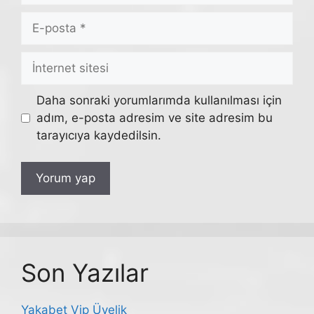
E-
posta
İnternet
sitesi
Daha sonraki yorumlarımda kullanılması için
adım, e-posta adresim ve site adresim bu
tarayıcıya kaydedilsin.
Son Yazılar
Yakabet Vip Üyelik