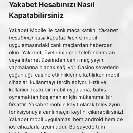
Yakabet Hesabınızı Nasıl
Kapatabilirsiniz
Yakabet Mobile ile canlı maça katılın.
Yakabet
hesabınızı nasıl kapatabilirsiniz
mobil
uygulamasındaki canlı maçlardan haberdar
olun. Yakabet, üyelerinin cep telefonlarından
veya internet üzerinden canlı maç yayını
yapmalarına olanak sağlıyor. Casino severlerin
çoğunluğu casino etkinliklerine katılırken mobil
cihazları kullanmayı tercih ediyor. Hızlı ve
kullanıcı dostu bir mobil uygulama, bahis
oynamaktan hoşlananlar için mükemmel bir
fırsattır. Yakabet mobile kayıt olarak televizyon
fonksiyonuyla canlı maçın keyfini çıkarabilirsiniz!
Yakabet mobil uygulaması hem android hem de
ios cihazlarla uyumludur. Bu sayede tüm