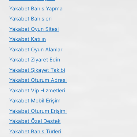
Yakabet Bahis Yapma
Yakabet Bahisleri
Yakabet Oyun Sitesi
Yakabet Katılın
Yakabet Oyun Alanları
Yakabet Ziyaret Edin
Yakabet Şikayet Takibi
Yakabet Oturum Adresi
Yakabet Vip Hizmetleri
Yakabet Mobil Erişim
Yakabet Oturum Erişimi
Yakabet Özel Destek
Yakabet Bahis Türleri