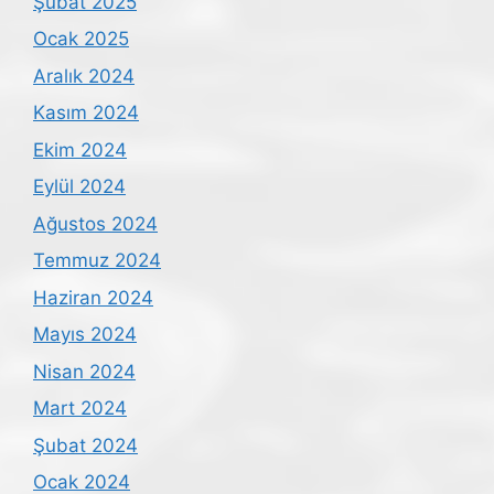
Şubat 2025
Ocak 2025
Aralık 2024
Kasım 2024
Ekim 2024
Eylül 2024
Ağustos 2024
Temmuz 2024
Haziran 2024
Mayıs 2024
Nisan 2024
Mart 2024
Şubat 2024
Ocak 2024