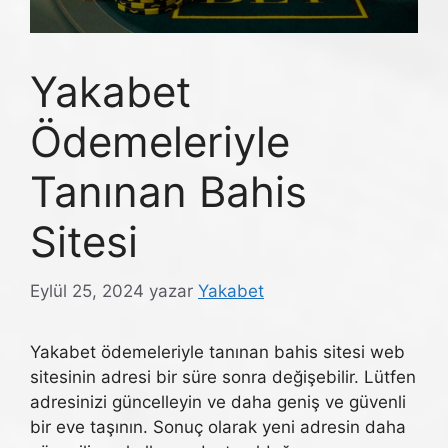
Yakabet
Ödemeleriyle
Tanınan Bahis
Sitesi
Eylül 25, 2024
yazar
Yakabet
Yakabet ödemeleriyle tanınan bahis sitesi web
sitesinin adresi bir süre sonra değişebilir. Lütfen
adresinizi güncelleyin ve daha geniş ve güvenli
bir eve taşının. Sonuç olarak yeni adresin daha