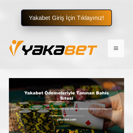
Yakabet Giriş İçin Tıklayınız!
İçeriğe
atla
Menü