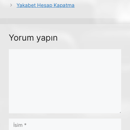
Yakabet Hesap Kapatma
Yorum yapın
Yorum
İsim