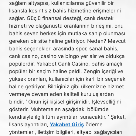
sağlam altyapısı, kullanıcılarına güvenilir bir
lisansla kesintisiz bahis hizmetine erişmelerini
sağlar. Güçlü finansal desteği, canlı destek
hizmeti ve olağanüstü oranlarının birleşimi, onu
bahis seven herkes için mutlaka sahip olunması
gereken bir site haline getiriyor. Neden? Mevcut
bahis seçenekleri arasında spor, sanal bahis,
canlı casino, casino ve bingo yer alır ve oldukça
popülerdir. Yakabet Canlı Casino, bahis amaçlı
popüler bir seçim haline geldi. Zengin içeriği ve
yüksek oranları, kullanıcılar için karlı bir seçenek
haline getiriyor. Bildiğiniz gibi ülkemizde hizmet
vermeye devam eden kaliteli kuruluşlardan
biridir. ‘ Onun işi kişisel girişimidir. İşlevselliğini
gösterir. Muhtemelen aşağıdaki bölümde
kendisiyle ilgili tüm ayrıntıları sunacaktır. ‘ Şirket,
lisans ayrıntıları,
Yakabet Giriş
ödeme
yöntemleri, iletişim bilgileri, altyapı sağlayıcıları