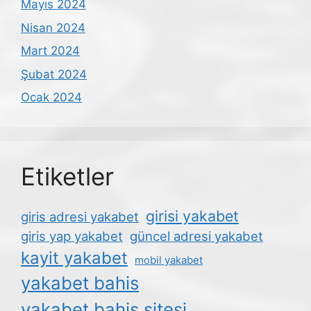
Mayıs 2024
Nisan 2024
Mart 2024
Şubat 2024
Ocak 2024
Etiketler
girisi yakabet
giris adresi yakabet
giris yap yakabet
güncel adresi yakabet
kayit yakabet
mobil yakabet
yakabet bahis
yakabet bahis sitesi