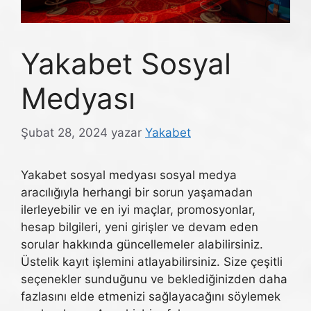
Yakabet Sosyal
Medyası
Şubat 28, 2024
yazar
Yakabet
Yakabet sosyal medyası sosyal medya
aracılığıyla herhangi bir sorun yaşamadan
ilerleyebilir ve en iyi maçlar, promosyonlar,
hesap bilgileri, yeni girişler ve devam eden
sorular hakkında güncellemeler alabilirsiniz.
Üstelik kayıt işlemini atlayabilirsiniz. Size çeşitli
seçenekler sunduğunu ve beklediğinizden daha
fazlasını elde etmenizi sağlayacağını söylemek