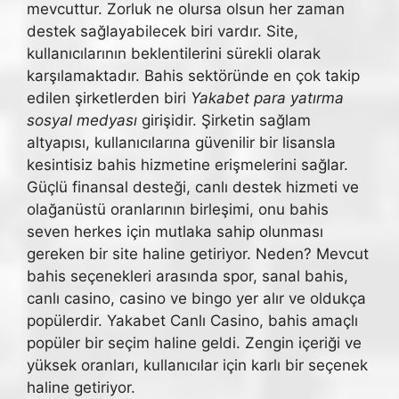
mevcuttur. Zorluk ne olursa olsun her zaman
destek sağlayabilecek biri vardır. Site,
kullanıcılarının beklentilerini sürekli olarak
karşılamaktadır. Bahis sektöründe en çok takip
edilen şirketlerden biri
Yakabet para yatırma
sosyal medyası
girişidir. Şirketin sağlam
altyapısı, kullanıcılarına güvenilir bir lisansla
kesintisiz bahis hizmetine erişmelerini sağlar.
Güçlü finansal desteği, canlı destek hizmeti ve
olağanüstü oranlarının birleşimi, onu bahis
seven herkes için mutlaka sahip olunması
gereken bir site haline getiriyor. Neden? Mevcut
bahis seçenekleri arasında spor, sanal bahis,
canlı casino, casino ve bingo yer alır ve oldukça
popülerdir. Yakabet Canlı Casino, bahis amaçlı
popüler bir seçim haline geldi. Zengin içeriği ve
yüksek oranları, kullanıcılar için karlı bir seçenek
haline getiriyor.