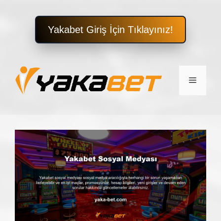
Yakabet Giriş İçin Tıklayınız!
İçeriğe
atla
Menü