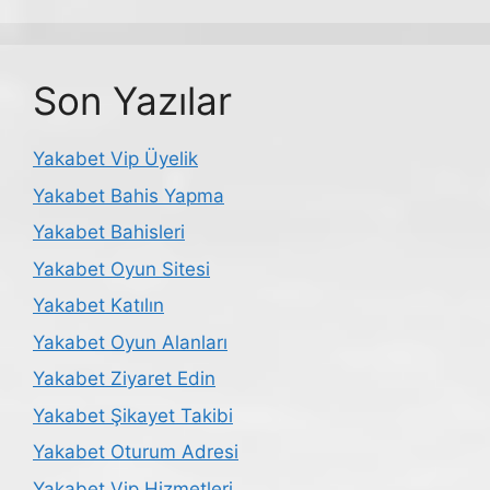
Son Yazılar
Yakabet Vip Üyelik
Yakabet Bahis Yapma
Yakabet Bahisleri
Yakabet Oyun Sitesi
Yakabet Katılın
Yakabet Oyun Alanları
Yakabet Ziyaret Edin
Yakabet Şikayet Takibi
Yakabet Oturum Adresi
Yakabet Vip Hizmetleri