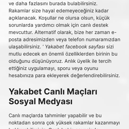
ve daha fazlasını burada bulabilirsiniz.
Rakamlar size hayal edemeyeceğiniz kadar
açıklanacak. Koşullar ne olursa olsun, küçük
sorunlarda yardımcı olmak için canlı destek
mevcuttur. Alternatif olarak, bize her zaman e-
posta adresimizden veya telefon numaramızdan
ulaşabilirsiniz. ‘
Yakabet facebook sayfası
sizi
mutlu edecek en önemli özelliklerden birinin bu
olduğunu düşünüyoruz. Anlık üyelik ile tercih
ettiğiniz uygulamayı, sporu veya oyunu
hesabınıza para ekleyerek değerlendirebilirsiniz.
Yakabet Canlı Maçları
Sosyal Medyası
Canlı maçlarda tahminler yapabilir ve bu
noktadan sonra çok yüksek rakamlar kazanmayı